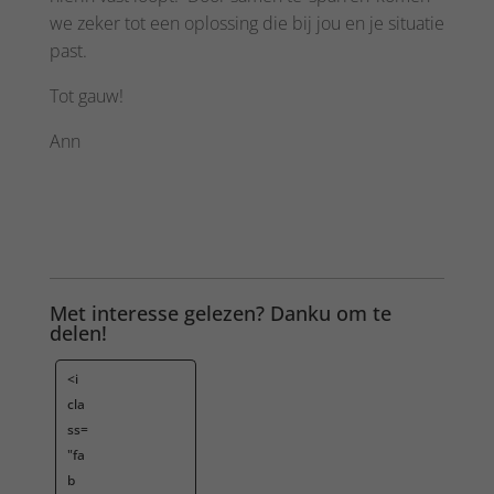
we zeker tot een oplossing die bij jou en je situatie
past.
Tot gauw!
Ann
Met interesse gelezen? Danku om te
delen!
<i
cla
ss=
"fa
b