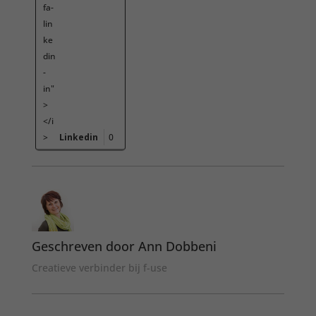
fa-
lin
ke
din
-
in"
>
</i
>
Linkedin
0
Geschreven door Ann Dobbeni
Creatieve verbinder bij f-use